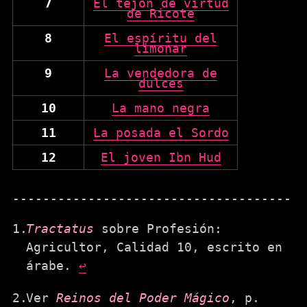
7
El tejón de virtud
de Ricote
8
El espíritu del
limonar
9
La vendedora de
dulces
10
La mano negra
11
La posada el Sordo
12
El joven Ibn Hud
Tractatus
sobre Profesión:
Agricultor, Calidad 10, escrito en
árabe.
↩
Ver
Reinos del Poder Mágico
, p.