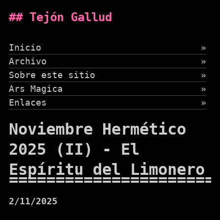
Tejón Gallud
Inicio
»
Archivo
»
Sobre este sitio
»
Ars Magica
»
Enlaces
»
Noviembre Hermético
2025 (II) - El
Espíritu del Limonero
2/11/2025