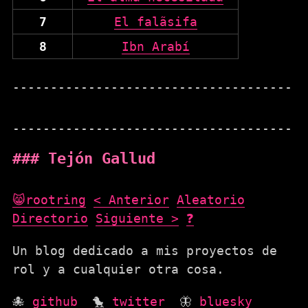
7
El falãsifa
8
Ibn Arabí
Tejón Gallud
😸rootring
< Anterior
Aleatorio
Directorio
Siguiente >
❓
Un blog dedicado a mis proyectos de
rol y a cualquier otra cosa.
🐙
github
🐤
twitter
🦋
bluesky