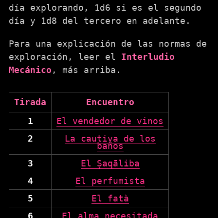
día explorando, 1d6 si es el segundo
día y 1d8 del tercero en adelante.
Para una explicación de las normas de
exploración, leer el
Interludio
Mecánico
, más arriba.
Tirada
Encuentro
1
El vendedor de vinos
2
La cautiva de los
baños
3
El Ṣaqāliba
4
El perfumista
5
El fatà
6
El alma necesitada