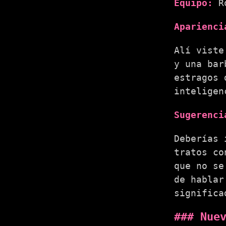
Equipo:
Ro
Aparienci
Alí viste
y una bar
estragos 
inteligen
Sugerenci
Deberías 
tratos co
que no se
de hablar
significa
Nue