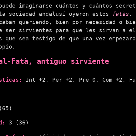
puede imaginarse cuántos y cuántos secret
la sociedad andalusí oyeron estos
fatàs
. 
caban queriendo, bien por necesidad o bie
e ser sirvientes para que les sirvan a el
s que sea testigo de que una vez empezaro
opio.
al-Fatà, antiguo sirviente
sticas:
Int +2, Per +2, Pre 0, Com +2, Fu
(65)
d:
3 (36)