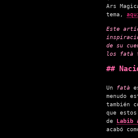
Ars Magic
tema,
aqu
Este artí
inspiraci
de su cue
los fatà 
Naci
Un
fatà
es
menudo es
también c
que estos
de
Labib 
acabó com