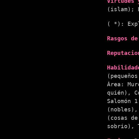
Virtudes 
(islam); 
( *): Exp
Rasgos de
Reputacio
Habilidad
(pequeños
Área: Mur
quién), C
Salomón 1
(nobles),
(cosas de
sobrio), 