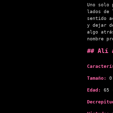
Uno solo 
lados de 
sentido a
y dejar d
algo atrá
nombre pr
Alí 
Caracterí
Tamaño:
0
Edad:
65 
Decrepitu