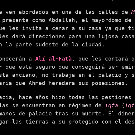
e ven abordados en una de las calles de
M
 presenta como Abdallah, el mayordomo de 
ue les invita a cenar a su casa ya que ti
les dará direcciones para una lujosa casa
n la parte sudeste de la ciudad.
conocerán a
Alí al-Fatà
, que les contará q
r que está seguro que conseguirá ser emi
stá anciano, no trabaja en el palacio y s
aría que Ahmed heredara sus posesiones.
acia, hace años hizo todas las gestiones 
ias se encuentran en régimen de
iqta
(
iqt
manos de palacio tras su muerte. El diner
gar las tierras a su protegido con el des