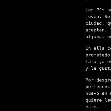
Los PJs s
joven. Se
ciudad, q
aceptan, 
aljama, e
En ella 
prometedo
fatà ya e
y le gust
Por desgr
pertenenc
nuevo en 
quiere le
esté.