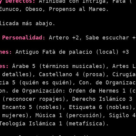
y Defectos:
Afinidad con Intriga, Fatà ( 
Eunuco, Obeso, Propenso al Mareo.
licada más abajo.
 Personalidad:
Artero +2, Sabe escuchar +
nes:
Antiguo Fatà de palacio (local) +3
es:
Árabe 5 (términos musicales), Artes L
 detalles), Castellano 4 (prosa), Cirugía
cia 5 (quién es quién), Con. de Organizac
on. de Organización: Orden de Hermes 1 (c
 (reconocer ropajes), Derecho Islámico 3 
 Encanto 5 (nobles), Etiqueta 6 (nobles),
 mujeres), Música 1 (percusión), Sigilo 4
Teología Islámica 1 (metafísica).