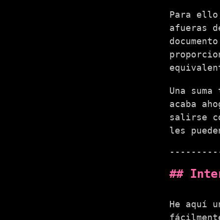
Para ello
afueras d
documento
proporcio
equivale
Una suma 
acaba aho
salirse c
les puede
Inte
He aquí u
fácilment