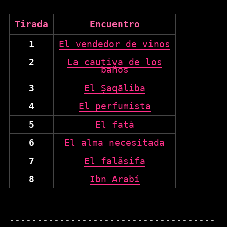
Tirada
Encuentro
1
El vendedor de vinos
2
La cautiva de los
baños
3
El Ṣaqāliba
4
El perfumista
5
El fatà
6
El alma necesitada
7
El falãsifa
8
Ibn Arabí